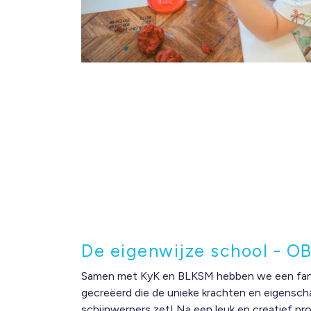
De eigenwijze school - O
Samen met KyK en BLKSM hebben we een fan
gecreëerd die de unieke krachten en eigensch
schijnwerpers zet! Na een leuk en creatief pr