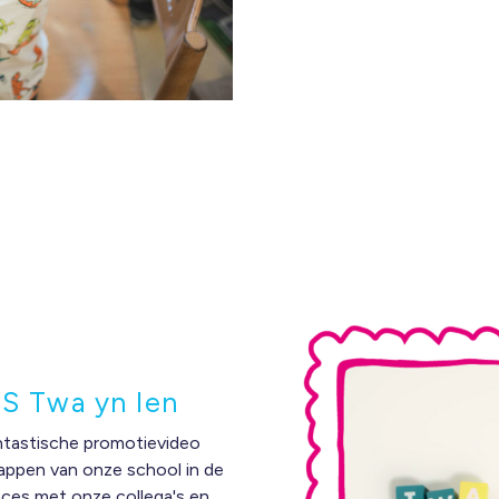
BS Twa yn Ien
tastische promotievideo
appen van onze school in de
oces met onze collega's en