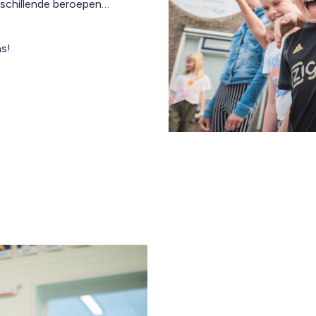
erschillende beroepen…
as!